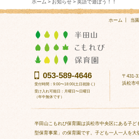
ホーム >
お知らせ >
英語で遊ぼう！！
ホーム
当
053-589-4646
〒431-3
浜松市中
受付時間：9:00〜18:00(土日祝除く)
受け入れ可能日：月曜日〜日曜日
（年中無休です）
半田山こもれび保育園は浜松市中央区にある子ど
型保育事業」の保育園です。子ども一人一人を大