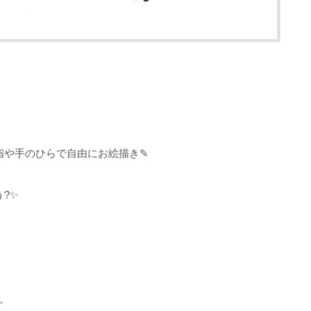
指や手のひらで自由にお絵描き✎
?✨
。
。